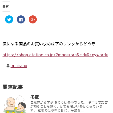
共有:
ク
F
ク
リ
a
リ
ッ
c
ッ
ク
e
ク
し
b
し
て
o
て
T
o
G
w
k
o
i
で
o
気になる商品のお買い求めは下のリンクからどうぞ
t
共
g
t
有
l
e
す
e
https://shop.atation.co.jp/?mode=srh&cid=&keyword=
r
る
+
で
に
で
共
は
共
有
ク
有
m.hirano
(
リ
(
新
ッ
新
し
ク
し
い
し
い
ウ
て
ウ
ィ
く
ィ
ン
だ
ン
関連記事
ド
さ
ド
ウ
い
ウ
で
(
で
冬至
開
新
開
き
し
き
自然界から学ぶ きのうは冬至でした。 今年はまだ雪
ま
い
ま
す
ウ
が降ることも無く、とても暖かい冬となっていま
す
)
ィ
)
す。 京都では冬至の日に、かぼち...
ン