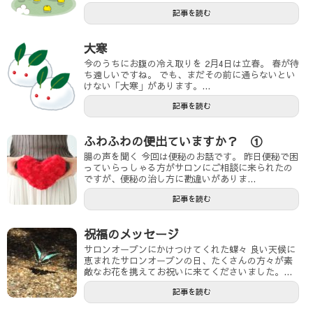
ド
記事を読む
ウ
で
開
き
大寒
ま
す
今のうちにお腹の冷え取りを 2月4日は立春。 春が待
)
ち遠しいですね。 でも、まだその前に通らないとい
けない「大寒」があります。...
記事を読む
ふわふわの便出ていますか？ ①
腸の声を聞く 今回は便秘のお話です。 昨日便秘で困
っていらっしゃる方がサロンにご相談に来られたの
ですが、便秘の治し方に勘違いがありま...
記事を読む
祝福のメッセージ
サロンオープンにかけつけてくれた蝶々 良い天候に
恵まれたサロンオープンの日、たくさんの方々が素
敵なお花を携えてお祝いに来てくださいました。...
記事を読む