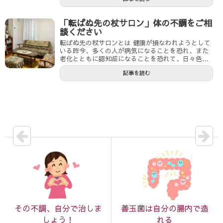
開
き
ま
す
「転ばぬ先の杖サロン」体の不調をご相
)
談ください
転ばぬ先の杖サロンとは 健康が損なわれようとして
いる昨今、多くの人が病気になることを恐れ、また
老化とともに認知症になることを恐れて、日々色...
記事を読む
その不調、自分で治しま
善玉菌は自分の腸内で造
しょう！
れる