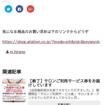
ク
F
ク
リ
a
リ
ッ
c
ッ
ク
e
ク
し
b
し
て
o
て
T
o
G
w
k
o
i
で
o
気になる商品のお買い求めは下のリンクからどうぞ
t
共
g
t
有
l
e
す
e
https://shop.atation.co.jp/?mode=srh&cid=&keyword=
r
る
+
で
に
で
共
は
共
有
ク
有
m.hirano
(
リ
(
新
ッ
新
し
ク
し
い
し
い
ウ
て
ウ
ィ
く
ィ
ン
だ
ン
関連記事
ド
さ
ド
ウ
い
ウ
で
(
で
【終了】サロンご利用サービス券をお届
開
新
開
き
し
き
けしています
ま
い
ま
す
ウ
す
【初回無料受付を終了させていただきました。】 期
)
ィ
)
間限定「サロンご利用サービス券」 サロンをオープ
ン
ンさせていただきましてから２ヶ月...
ド
ウ
で
記事を読む